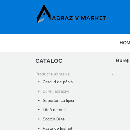
HOM
CATALOG
Bureți
Producție abrazivă
Cercuri de pâslă
Bureți abrazivi
Suporturi cu lipici
Lână de oțel
Scotch Brite
Pasta de lustruit