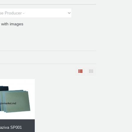
 with images
raziva SP001