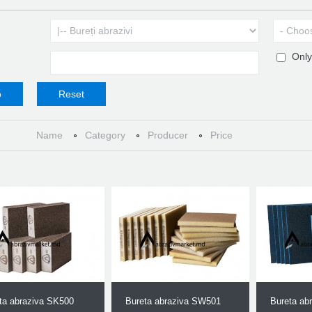
Only
Name
Category
Producer
Price
ta abraziva SK500
Bureta abraziva SW501
Bureta ab